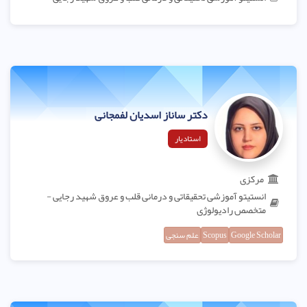
دکتر ساناز اسدیان لفمجانی
استادیار
مرکزی
انستیتو آموزشی تحقیقاتی و درمانی قلب و عروق شهید رجایی -
متخصص رادیولوژی
Google Scholar
Scopus
علم سنجی