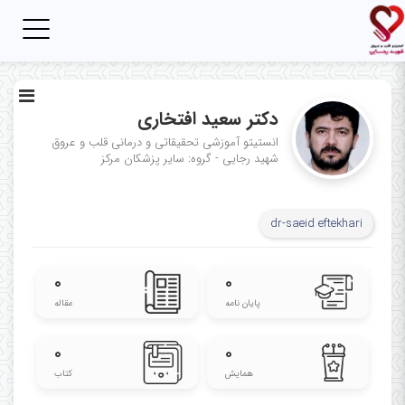
Toggle
igation
دکتر سعید افتخاری
انستیتو آموزشی تحقیقاتی و درمانی قلب و عروق
شهید رجایی - گروه: سایر پزشکان مرکز
dr-saeid eftekhari
۰
۰
پایان نامه
مقاله
۰
۰
همایش
کتاب